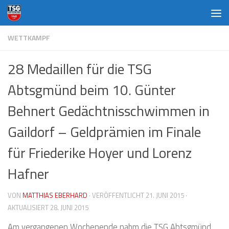
Zum Inhalt springen
WETTKAMPF
28 Medaillen für die TSG
Abtsgmünd beim 10. Günter
Behnert Gedächtnisschwimmen in
Gaildorf – Geldprämien im Finale
für Friederike Hoyer und Lorenz
Hafner
VON
MATTHIAS EBERHARD
· VERÖFFENTLICHT
21. JUNI 2015
·
AKTUALISIERT
28. JUNI 2015
Am vergangenen Wochenende nahm die TSG Abtsgmünd