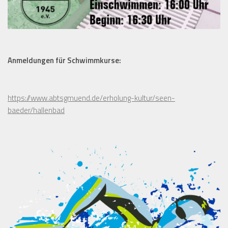
Anmeldungen für Schwimmkurse:
https://www.abtsgmuend.de/erholung-kultur/seen-
baeder/hallenbad