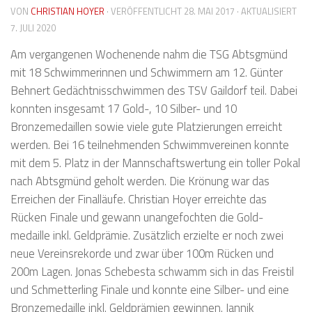
VON
CHRISTIAN HOYER
· VERÖFFENTLICHT
28. MAI 2017
· AKTUALISIERT
7. JULI 2020
Am vergangenen Wochenende nahm die TSG Abtsgmünd
mit 18 Schwimmerinnen und Schwimmern am 12. Günter
Behnert Gedächtnisschwimmen des TSV Gaildorf teil. Dabei
konnten insgesamt 17 Gold-, 10 Silber- und 10
Bronzemedaillen sowie viele gute Platzierungen erreicht
werden. Bei 16 teilnehmenden Schwimmvereinen konnte
mit dem 5. Platz in der Mannschaftswertung ein toller Pokal
nach Abtsgmünd geholt werden. Die Krönung war das
Erreichen der Finalläufe. Christian Hoyer erreichte das
Rücken Finale und gewann unangefochten die Gold-
medaille inkl. Geldprämie. Zusätzlich erzielte er noch zwei
neue Vereinsrekorde und zwar über 100m Rücken und
200m Lagen. Jonas Schebesta schwamm sich in das Freistil
und Schmetterling Finale und konnte eine Silber- und eine
Bronzemedaille inkl. Geldprämien gewinnen. Jannik