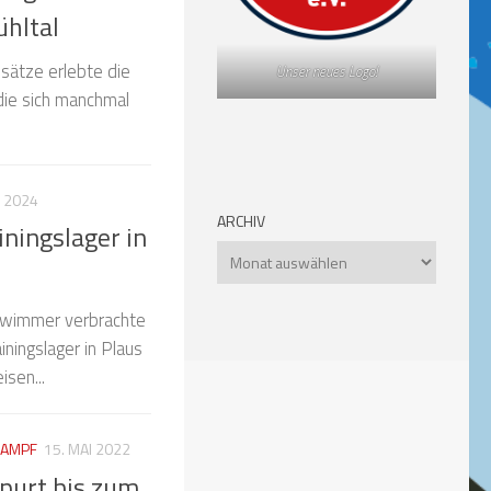
hltal
sätze erlebte die
Unser neues Logo!
die sich manchmal
I 2024
ARCHIV
ningslager in
Archiv
wimmer verbrachte
iningslager in Plaus
sen...
KAMPF
15. MAI 2022
purt bis zum