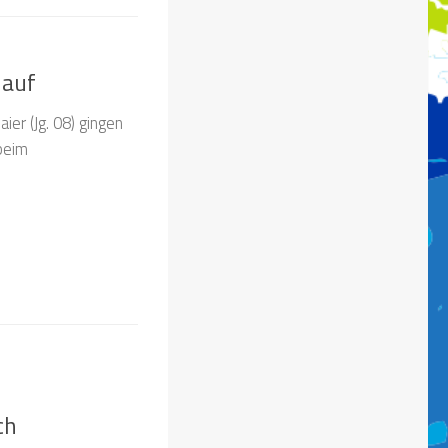
 auf
ier (Jg. 08) gingen
beim
ch