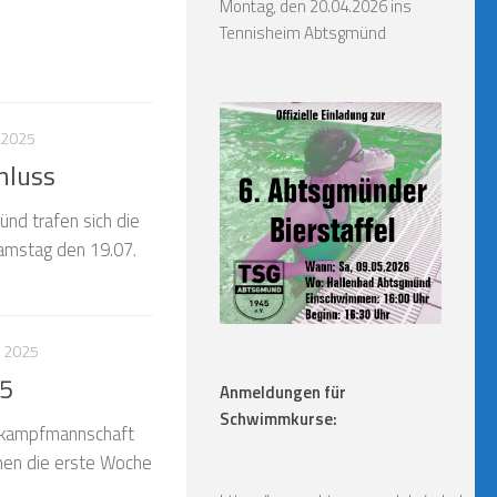
Montag, den 20.04.2026 ins
Tennisheim Abtsgmünd
I 2025
hluss
d trafen sich die
amstag den 19.07.
I 2025
25
Anmeldungen für
Schwimmkurse:
ttkampfmannschaft
en die erste Woche