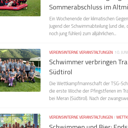
Sommerabschluss im Altmü
Ein Wochenende der klimatischen Gegen
Jugend der Schwimmabteilung (und die, 
noch jung fühlen) zum alljährlichen...
VEREINSINTERNE VERANSTALTUNGEN
10. JUN
Schwimmer verbringen Trai
Südtirol
Die Wettkampfmannschaft der TSG-Sch
die erste Woche der Pfingstferien im Tra
bei Meran (Südtirol). Nach der zwangswei
VEREINSINTERNE VERANSTALTUNGEN
/
WETT
Schwimmen und Bier: Ends