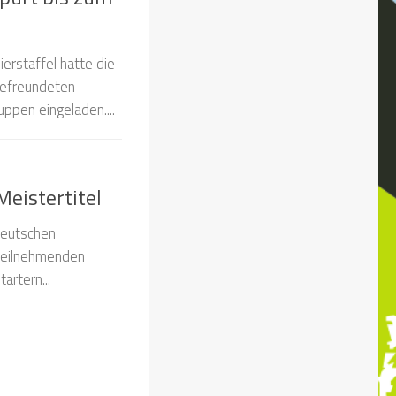
erstaffel hatte die
befreundeten
ppen eingeladen....
Meistertitel
Deutschen
teilnehmenden
artern...