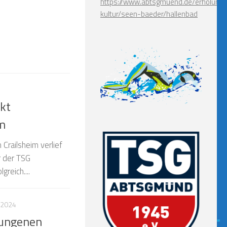
https://www.abtsgmuend.de/erholung-
kultur/seen-baeder/hallenbad
kt
m
Crailsheim verlief
 der TSG
reich....
I 2024
lungenen