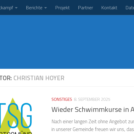
tkampf
Berichte
Projekt
Partner
Kontakt
Dat
TOR:
CHRISTIAN HOYER
SONSTIGES
8. SEPTEMBER 2025
Wieder Schwimmkurse in A
Nach einer langen Zeit ohne Angebot 
in unserer Gemeinde freuen wir uns, da