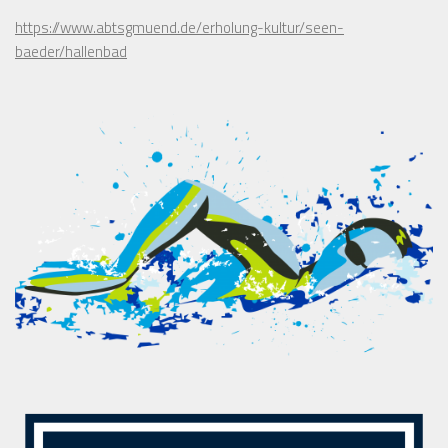
https://www.abtsgmuend.de/erholung-kultur/seen-
baeder/hallenbad