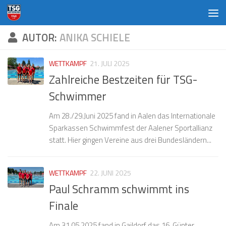
Zum Inhalt springen
AUTOR:
ANIKA SCHIELE
WETTKAMPF
21. JULI 2025
Zahlreiche Bestzeiten für TSG-
Schwimmer
Am 28./29.Juni 2025 fand in Aalen das Internationale
Sparkassen Schwimmfest der Aalener Sportallianz
statt. Hier gingen Vereine aus drei Bundesländern...
WETTKAMPF
22. JUNI 2025
Paul Schramm schwimmt ins
Finale
Am 31.05.2025 fand in Gaildorf das 16. Günter