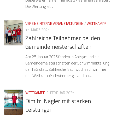
Dabei waren Teilnehmer aus 37 Vereinen vertreten.
Die Wertung ist...
VEREINSINTERNE VERANSTALTUNGEN
/
WETTKAMPF
15. MÄRZ 2025
Zahlreiche Teilnehmer bei den
Gemeindemeisterschaften
Am 25. Januar 2025 fanden in Abtsgmünd die
Gemeindemeisterschaften der Schwimmabteilung
der TSG statt. Zahlreiche Nachwuchsschwimmer
und Wettkampfschwimmer gingen hier...
WETTKAMPF
9. FEBRUAR 2025
Dimitri Nagler mit starken
Leistungen