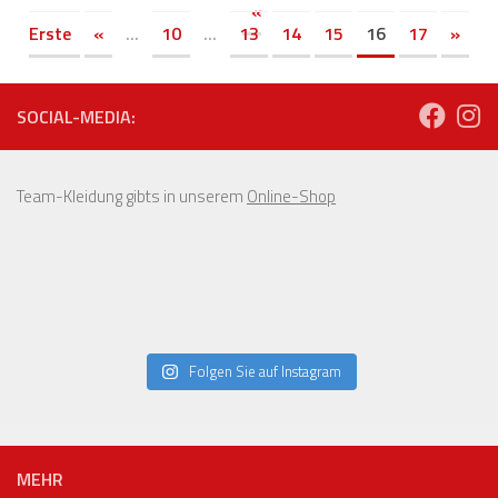
«
Erste
«
...
10
...
13
14
15
16
17
»
SOCIAL-MEDIA:
Team-Kleidung gibts in unserem
Online-Shop
Folgen Sie auf Instagram
MEHR