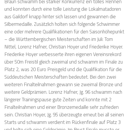
Braun schwamm bei starker Konkurrenz ein tolles Rennen
und konnten durch eine tolle Leistung die Lokalmatadoren
aus Gaildorf knapp hinter sich lassen und gewannen die
Silbermedaille. Zusätzlich holten sich folgende Schwimmer
eine oder mehrere Qualifikationen für den Saisonhöhepunkt
– die Württembergischen Meisterschaften im Juli: Tom
Nittel, Lorenz Hafner, Christian Hoyer und Friederike Hoyer.
Friederike Hoyer verbesserte ihren eigenen Vereinsrekord
über 50m Freistil gleich zweimal und schwamm im Finale zu
Platz 2, was 20 Euro Preisgeld und die Qualifikation für die
Süddeutschen Meisterschaften bedeutet. Bei den zwei
weiteren Finalteilnahmen gewann sie zweimal Bronze und
weitere Geldprämien. Lorenz Hafner, Jg. 96 schwamm nach
längerer Trainingspause gute Zeiten und konnte mit 2
Finalteilnahmen und einer Bronzemedaille sehr zufrieden
sein. Christian Hoyer, Jg. 95 überzeugte erneut bei all seinen
Starts und schwamm verdient im Rückenfinale auf Platz 3
und holte sich eine Geldprämie. Im Brust Finale musste er