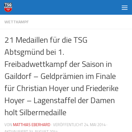
Zum Inhalt springen
WETTKAMPF
21 Medaillen für die TSG
Abtsgmünd bei 1.
Freibadwettkampf der Saison in
Gaildorf – Geldprämien im Finale
für Christian Hoyer und Friederike
Hoyer – Lagenstaffel der Damen
holt Silbermedaille
VON
MATTHIAS EBERHARD
· VERÖFFENTLICHT
24. MAI 2014
·
AKTUALISIERT
31. AUGUST 2014