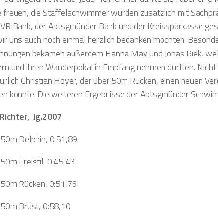
 freuen, die Staffelschwimmer wurden zusätzlich mit Sachpr
 VR Bank, der Abtsgmünder Bank und der Kreissparkasse ge
ir uns auch noch einmal herzlich bedanken möchten. Besond
chnungen bekamen außerdem Hanna May und Jonas Riek, we
iern und ihren Wanderpokal in Empfang nehmen durften. Nich
türlich Christian Hoyer, der über 50m Rücken, einen neuen Ver
len konnte. Die weiteren Ergebnisse der Abtsgmünder Schwim
Richter, Jg.2007
, 50m Delphin, 0:51,89
 50m Freistil, 0:45,43
, 50m Rücken, 0:51,76
, 50m Brust, 0:58,10