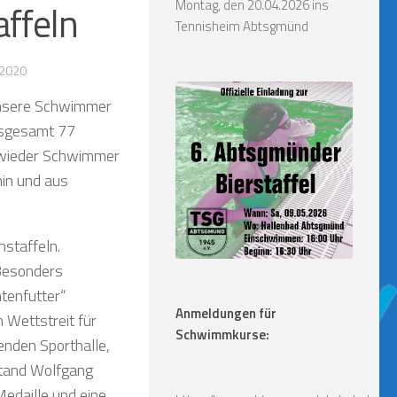
Montag, den 20.04.2026 ins
ffeln
Tennisheim Abtsgmünd
I 2020
 unsere Schwimmer
nsgesamt 77
h wieder Schwimmer
in und aus
nstaffeln.
 Besonders
ntenfutter“
Anmeldungen für
 Wettstreit für
Schwimmkurse:
enden Sporthalle,
stand Wolfgang
Medaille und eine