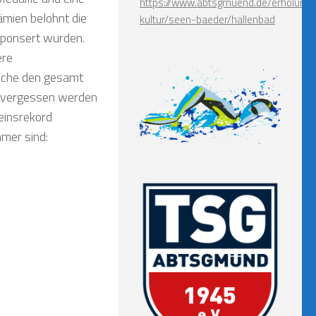
https://www.abtsgmuend.de/erholung-
ämien belohnt die
kultur/seen-baeder/hallenbad
sponsert wurden.
ere
lche den gesamt
t vergessen werden
einsrekord
mer sind: