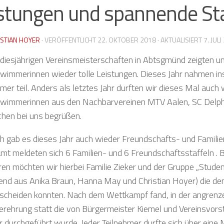
stungen und spannende Sta
ISTIAN HOYER
· VERÖFFENTLICHT
22. OKTOBER 2018
· AKTUALISIERT
7. JUL
 diesjährigen Vereinsmeisterschaften in Abtsgmünd zeigten
wimmerinnen wieder tolle Leistungen. Dieses Jahr nahmen i
er teil. Anders als letztes Jahr durften wir dieses Mal auc
wimmerinnen aus den Nachbarvereinen MTV Aalen, SC Delph
hen bei uns begrüßen.
ch gab es dieses Jahr auch wieder Freundschafts- und Familie
mt meldeten sich 6 Familien- und 6 Freundschaftsstaffeln .
eren möchten wir hierbei Familie Zieker und der Gruppe „Stude
end aus Anika Braun, Hanna May und Christian Hoyer) die den
tscheiden konnten. Nach dem Wettkampf fand, in der angrenz
gerehrung statt die von Bürgermeister Kiemel und Vereinsvor
r durchgeführt wurde. Jeder Teilnehmer durfte sich über eine 