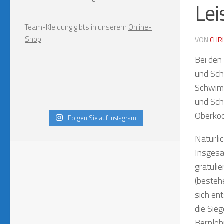
Lei
Team-Kleidung gibts in unserem
Online-
Shop
VON
CHR
Bei den
und Sch
Schwimm
und Sch
Oberkoc
Folgen Sie auf Instagram
Natürli
Insgesa
gratuli
(besteh
sich en
die Sie
Bernlöh