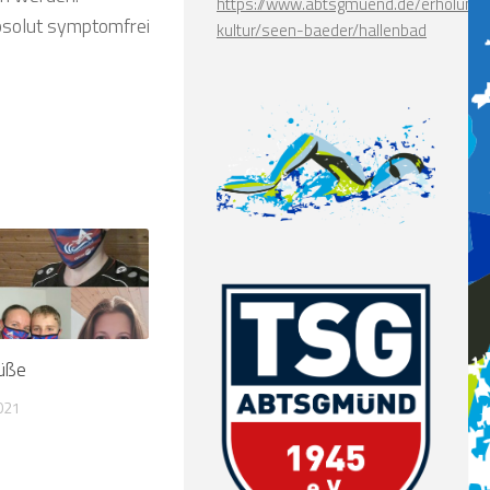
https://www.abtsgmuend.de/erholung-
absolut symptomfrei
kultur/seen-baeder/hallenbad
rüße
021