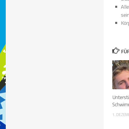
All
sein
Kör
FÜ
Unterstü
Schwimm
1. DEZEM