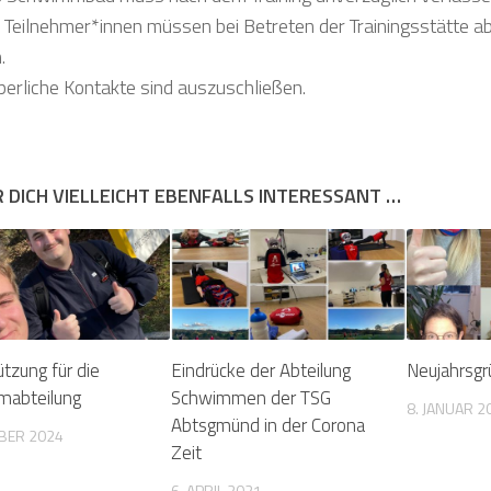
e Teilnehmer*innen müssen bei Betreten der Trainingsstätte 
.
perliche Kontakte sind auszuschließen.
R DICH VIELLEICHT EBENFALLS INTERESSANT …
tzung für die
Eindrücke der Abteilung
Neujahrsg
abteilung
Schwimmen der TSG
8. JANUAR 2
Abtsgmünd in der Corona
BER 2024
Zeit
6. APRIL 2021