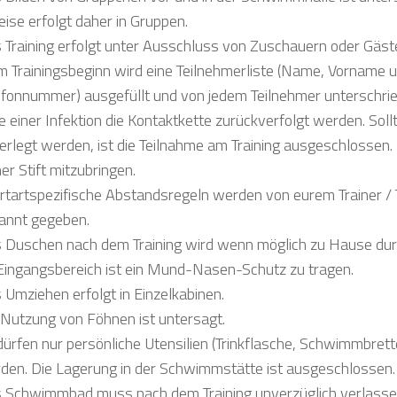
eise erfolgt daher in Gruppen.
 Training erfolgt unter Ausschluss von Zuschauern oder Gäst
m Trainingsbeginn wird eine Teilnehmerliste (Name, Vorname 
efonnummer) ausgefüllt und von jedem Teilnehmer unterschrie
le einer Infektion die Kontaktkette zurückverfolgt werden. Soll
terlegt werden, ist die Teilnahme am Training ausgeschlossen. H
er Stift mitzubringen.
rtartspezifische Abstandsregeln werden von eurem Trainer / 
annt gegeben.
 Duschen nach dem Training wird wenn möglich zu Hause dur
Eingangsbereich ist ein Mund-Nasen-Schutz zu tragen.
 Umziehen erfolgt in Einzelkabinen.
 Nutzung von Föhnen ist untersagt.
dürfen nur persönliche Utensilien (Trinkflasche, Schwimmbrette
den. Die Lagerung in der Schwimmstätte ist ausgeschlossen.
 Schwimmbad muss nach dem Training unverzüglich verlasse