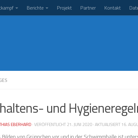
tkampf
Berichte
Projekt
Partner
Kontakt
Dat
GES
haltens- und Hygieneregel
THIAS EBERHARD
· VERÖFFENTLICHT
21. JUNI 2020
· AKTUALISIERT
16. AUG
 Bilden von Grüppchen vor und in der Schwimmhalle ist unter