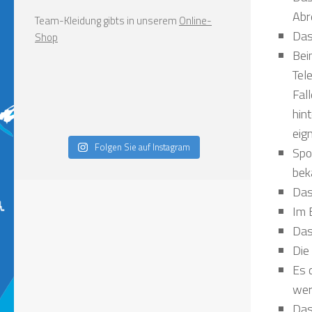
Abr
Team-Kleidung gibts in unserem
Online-
Das
Shop
Bei
Tel
Fal
hin
eign
Folgen Sie auf Instagram
Spo
bek
Das
Im 
Das
Die
Es 
wer
Das